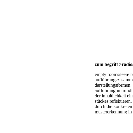
zum begriff >radio
empty rooms/leere r
aufführungszusamme
darstellungsformen. 
aufführung im rundfu
der inhaltlichkeit e
stückes reflektieren
durch die konkreten 
mustererkennung in 