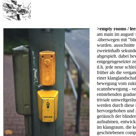
>empty rooms / le
am main im august/
-überwegen mit "bli
wurden. ausschnitte
zweieinhalb sekunde
abgespielt. dabei be
entgegengesetzter z
d.h. jede neue schle
früher als die verga
einer klanglandschaf
bewegung vom zukün
scannbewegung - ver
entstehenden graduel
triviale umweltgeräu
werden durch diese 
hervorgehoben und z
geräusch der blinden
aufnahmen, entwickel
im klangraum. die k
geschriebenen compu